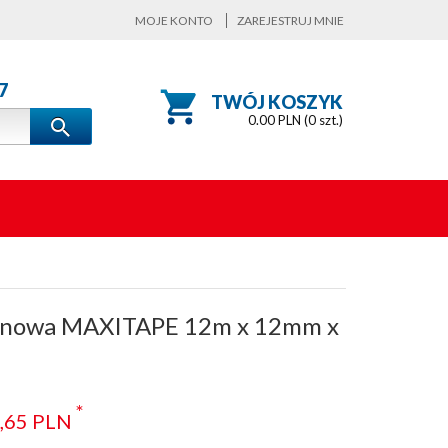
MOJE KONTO
ZAREJESTRUJ MNIE
7
TWÓJ KOSZYK
0.00
PLN (
0
szt.)
lonowa MAXITAPE 12m x 12mm x
*
,
65
PLN