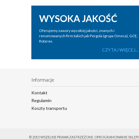
WYSOKA JAKOŚĆ
Oferujemy zawory wysokiej jakości, znanych i
renomowanych firm takich jak Pergola (grupa Omeca), GCE,
Rotarex.
CZYTAJ WIĘCEJ...
Informacje
Kontakt
Regulamin
Koszty transportu
© 2015 WSZELKIE PRAWA ZASTRZEŻONE.
OPROGRAMOWANIE SKLEP