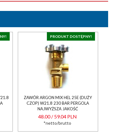
NY!
PRODUKT DOSTĘPNY!
21.8
ZAWÓR ARGON MIX HEL 25E (DUŻY
ZA
CZOP) W21.8 230 BAR PERGOLA
NAJWYŻSZA JAKOŚĆ
48.00 / 59.04 PLN
*netto/brutto