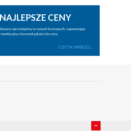
NAJLEPSZE CENY
Zawory sprzedajemy w cenach hurtowych, zapewniając
rewelacyjny stosunek jakości do ceny.
CZYTAJ WIĘCEJ...