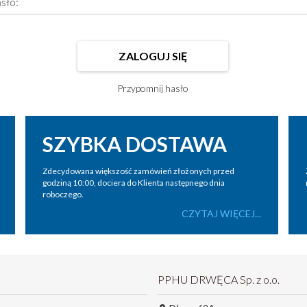
sło:
ZALOGUJ SIĘ
Przypomnij hasło
SZYBKA DOSTAWA
Zdecydowana większość zamówień złożonych przed
godziną 10:00, dociera do Klienta następnego dnia
roboczego.
CZYTAJ WIĘCEJ...
PPHU DRWĘCA Sp. z o.o.