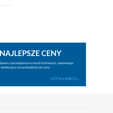
NAJLEPSZE CENY
Zawory sprzedajemy w cenach hurtowych, zapewniając
rewelacyjny stosunek jakości do ceny.
CZYTAJ WIĘCEJ...