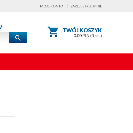
MOJE KONTO
ZAREJESTRUJ MNIE
7
TWÓJ KOSZYK
0.00
PLN (
0
szt.)