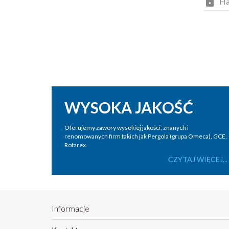
Ha
WYSOKA JAKOŚĆ
Oferujemy zawory wysokiej jakości, znanych i
renomowanych firm takich jak Pergola (grupa Omeca), GCE,
Rotarex.
CZYTAJ WIĘCEJ...
Informacje