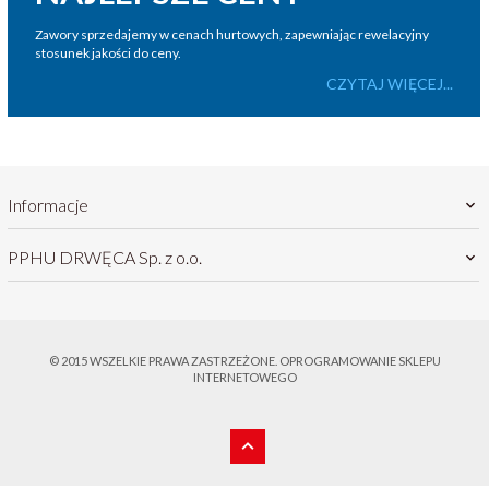
Zawory sprzedajemy w cenach hurtowych, zapewniając rewelacyjny
stosunek jakości do ceny.
CZYTAJ WIĘCEJ...
Informacje
PPHU DRWĘCA Sp. z o.o.
© 2015 WSZELKIE PRAWA ZASTRZEŻONE.
OPROGRAMOWANIE SKLEPU
INTERNETOWEGO
sklep@drweca.com.pl