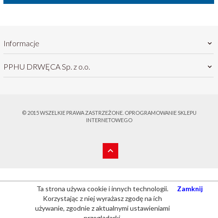
Informacje
PPHU DRWĘCA Sp. z o.o.
© 2015 WSZELKIE PRAWA ZASTRZEŻONE.
OPROGRAMOWANIE SKLEPU
INTERNETOWEGO
sklep@drweca.com.pl
Ta strona używa cookie i innych technologii.
Zamknij
Korzystając z niej wyrażasz zgodę na ich
używanie, zgodnie z aktualnymi ustawieniami
przeglądarki.