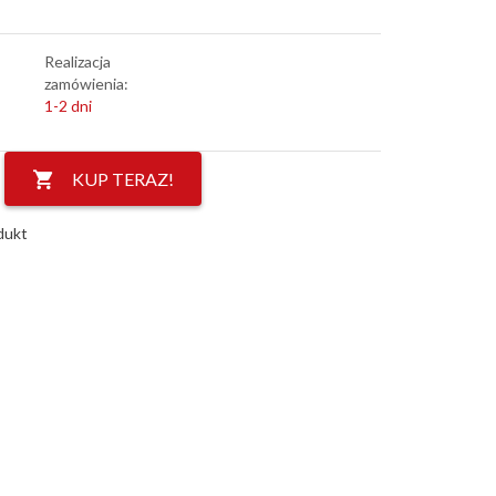
Realizacja
zamówienia:
1-2 dni
KUP TERAZ!
dukt