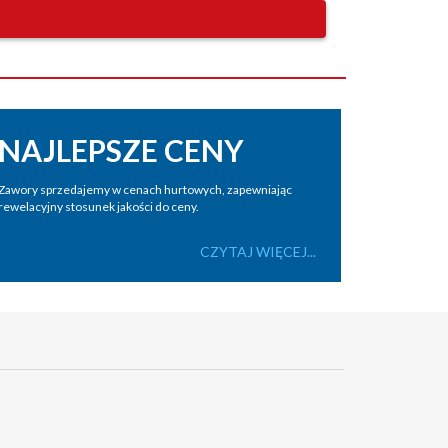
NAJLEPSZE CENY
Zawory sprzedajemy w cenach hurtowych, zapewniając
rewelacyjny stosunek jakości do ceny.
CZYTAJ WIĘCEJ...