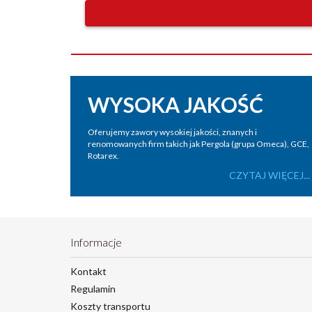
WYSOKA JAKOŚĆ
Oferujemy zawory wysokiej jakości, znanych i
renomowanych firm takich jak Pergola (grupa Omeca), GCE,
Rotarex.
CZYTAJ WIĘCEJ...
Informacje
Kontakt
Regulamin
Koszty transportu