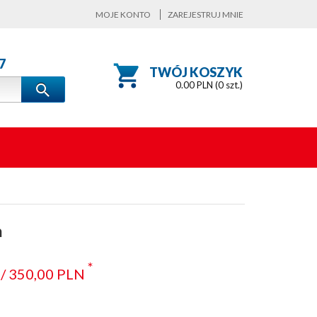
MOJE KONTO
ZAREJESTRUJ MNIE
7
TWÓJ KOSZYK
0.00
PLN (
0
szt.)
n
*
/
350,
00
PLN